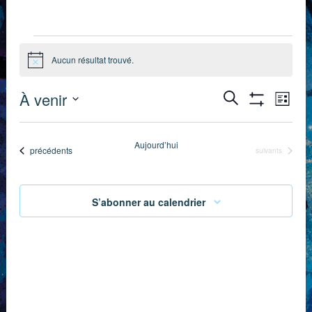
Évènements
Aucun résultat trouvé.
Notice
Recherch
Nav
À venir
Recherche
Liste
Montrer
de
Sélectionnez
et
Les
Filtres
une
vue
Aujourd’hui
navigation
Évènements
précédents
Évènements
suivants
date.
Évè
de
vues
S’abonner au calendrier
Évènemen