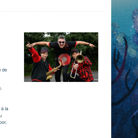
e de
R-
 à la
au
oor,