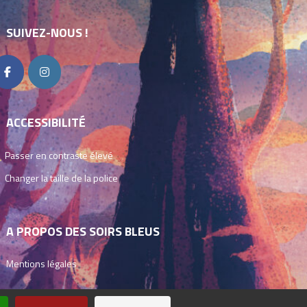
SUIVEZ-NOUS !
ACCESSIBILITÉ
Passer en contraste élevé
Changer la taille de la police
A PROPOS DES SOIRS BLEUS
Mentions légales