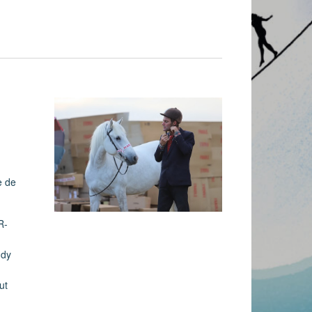
Évènement
e de
R-
ddy
ut