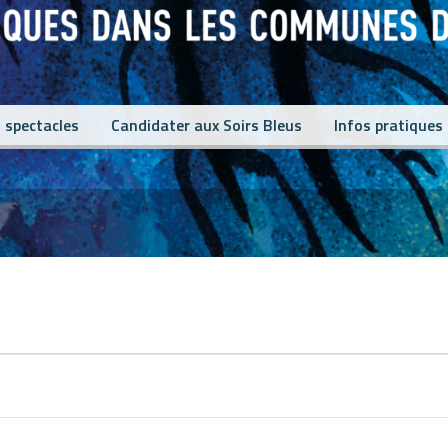
 spectacles
Candidater aux Soirs Bleus
Infos pratiques