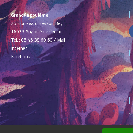
GrandAngoulême
25 Boulevard Besson Bey
16023 Angoulême Cedex
Tél. :
05 45 38 60 60
/
Mail
Internet
Facebook