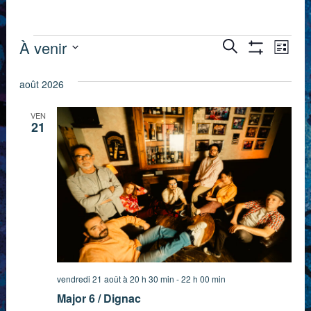
Évènements
Recherch
Nav
À venir
Recherche
Liste
Montrer
de
Sélectionnez
et
Les
Filtres
août 2026
une
vue
navigation
date.
Évè
VEN
de
21
vues
Évènemen
vendredi 21 août à 20 h 30 min
-
22 h 00 min
Major 6 / Dignac