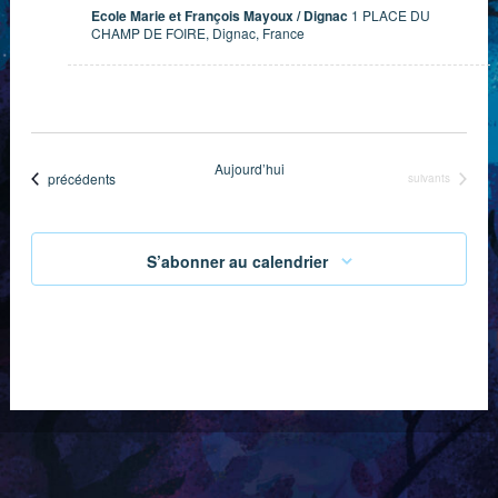
Ecole Marie et François Mayoux / Dignac
1 PLACE DU
CHAMP DE FOIRE, Dignac, France
Aujourd’hui
Évènements
précédents
Évènements
suivants
S’abonner au calendrier