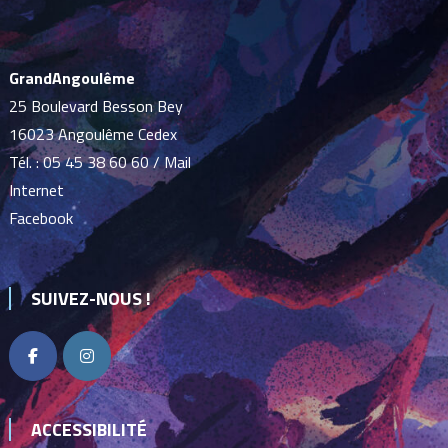
GrandAngoulême
25 Boulevard Besson Bey
16023 Angoulême Cedex
Tél. :
05 45 38 60 60
/
Mail
Internet
Facebook
SUIVEZ-NOUS !
ACCESSIBILITÉ