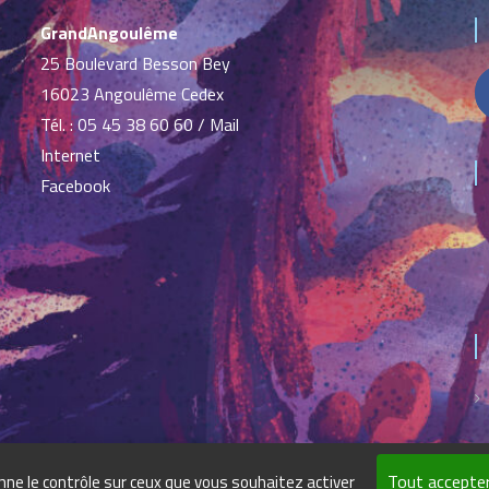
GrandAngoulême
25 Boulevard Besson Bey
16023 Angoulême Cedex
Tél. :
05 45 38 60 60
/
Mail
Internet
Facebook
Tout accepte
onne le contrôle sur ceux que vous souhaitez activer