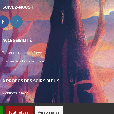
SUIVEZ-NOUS !
ACCESSIBILITÉ
Passer en contraste élevé
Changer la taille de la police
A PROPOS DES SOIRS BLEUS
Mentions légales
r
Tout refuser
Personnaliser