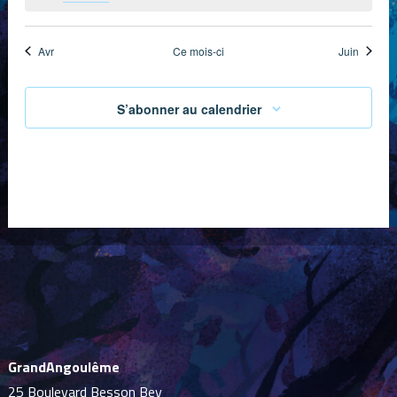
Avr
Ce mois-ci
Juin
S’abonner au calendrier
GrandAngoulême
25 Boulevard Besson Bey