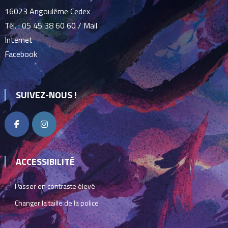
16023 Angoulême Cedex
Tél. :
05 45 38 60 60
/
Mail
Internet
Facebook
SUIVEZ-NOUS !
ACCESSIBILITÉ
Passer en contraste élevé
Changer la taille de la police