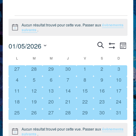
Évènements
Aucun résultat trouvé pour cette vue. Passer aux
évènements
Notice
suivants
.
Recherch
Nav
01/05/2026
Recherche
Mois
Montrer
de
Sélectionnez
et
Les
Calendrier
L
LUNDI
M
MARDI
M
MERCREDI
J
JEUDI
V
VENDREDI
S
SAMEDI
D
DIMANCH
Filtres
une
vue
navigation
0
0
0
0
0
0
0
27
28
29
30
1
2
3
de
date.
Évè
évènements
évènements
évènements
évènements
évènements
évènements
évèneme
de
0
0
0
0
0
0
0
4
5
6
7
8
9
10
Évènements
évènements
évènements
évènements
évènements
évènements
évènements
évèneme
vues
0
0
0
0
0
0
0
11
12
13
14
15
16
17
évènements
évènements
évènements
évènements
évènements
évènements
évèneme
0
0
0
0
0
0
0
18
19
20
21
22
23
24
Évènemen
évènements
évènements
évènements
évènements
évènements
évènements
évèneme
0
0
0
0
0
0
0
25
26
27
28
29
30
31
évènements
évènements
évènements
évènements
évènements
évènements
évèneme
Aucun résultat trouvé pour cette vue. Passer aux
évènements
Notice
suivants
.