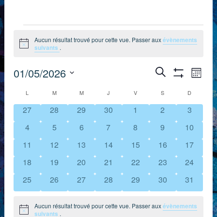
Évènements
Aucun résultat trouvé pour cette vue. Passer aux
évènements
Notice
suivants
.
Recherch
Nav
01/05/2026
Recherche
Mois
Montrer
de
Sélectionnez
et
Les
Calendrier
L
LUNDI
M
MARDI
M
MERCREDI
J
JEUDI
V
VENDREDI
S
SAMEDI
D
DIMANCH
Filtres
une
vue
navigation
0
0
0
0
0
0
0
27
28
29
30
1
2
3
de
date.
Évè
évènements
évènements
évènements
évènements
évènements
évènements
évèneme
de
0
0
0
0
0
0
0
4
5
6
7
8
9
10
Évènements
évènements
évènements
évènements
évènements
évènements
évènements
évèneme
vues
0
0
0
0
0
0
0
11
12
13
14
15
16
17
évènements
évènements
évènements
évènements
évènements
évènements
évèneme
0
0
0
0
0
0
0
18
19
20
21
22
23
24
Évènemen
évènements
évènements
évènements
évènements
évènements
évènements
évèneme
0
0
0
0
0
0
0
25
26
27
28
29
30
31
évènements
évènements
évènements
évènements
évènements
évènements
évèneme
Aucun résultat trouvé pour cette vue. Passer aux
évènements
Notice
suivants
.