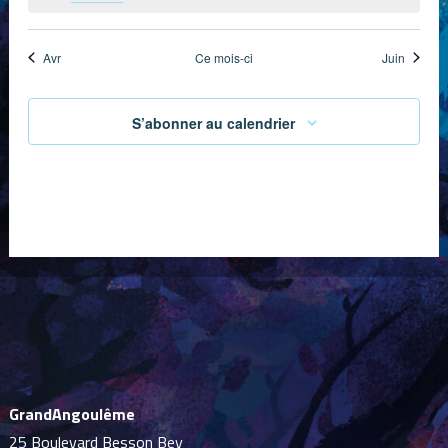
Avr
Ce mois-ci
Juin
S’abonner au calendrier
GrandAngoulême
25 Boulevard Besson Bey