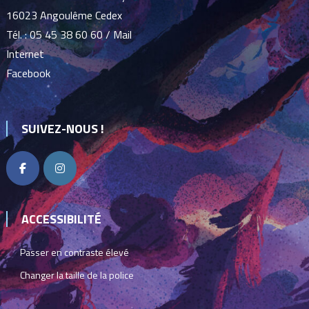
16023 Angoulême Cedex
Tél. :
05 45 38 60 60
/
Mail
Internet
Facebook
SUIVEZ-NOUS !
ACCESSIBILITÉ
Passer en contraste élevé
Changer la taille de la police