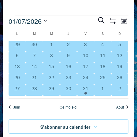
Évènements
Recherch
Nav
01/07/2026
Recherche
Mois
Montrer
de
Sélectionnez
et
Les
Calendrier
L
LUNDI
M
MARDI
M
MERCREDI
J
JEUDI
V
VENDREDI
S
SAMEDI
D
DIMANCH
Filtres
une
vue
navigation
0
0
0
0
0
0
0
29
30
1
2
3
4
5
de
date.
Évè
évènements
évènements
évènements
évènements
évènements
évènements
évèneme
de
0
0
0
0
0
0
0
6
7
8
9
10
11
12
Évènements
évènements
évènements
évènements
évènements
évènements
évènements
évèneme
vues
0
0
0
0
0
0
0
13
14
15
16
17
18
19
évènements
évènements
évènements
évènements
évènements
évènements
évèneme
0
0
0
0
0
0
0
20
21
22
23
24
25
26
Évènemen
évènements
évènements
évènements
évènements
évènements
évènements
évèneme
0
0
0
0
2
0
0
27
28
29
30
31
1
2
évènements
évènements
évènements
évènements
évènements
évènements
évèneme
Juin
Ce mois-ci
Août
S’abonner au calendrier