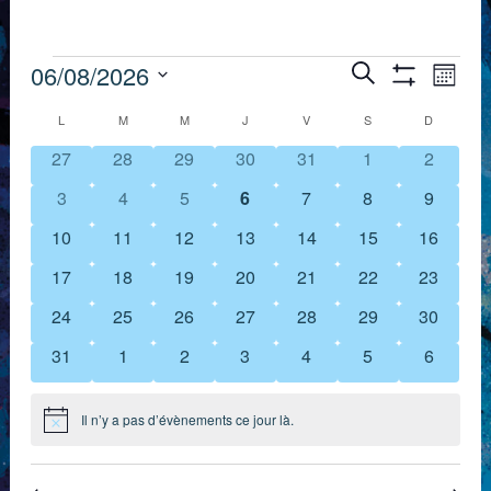
Évènements
Recherch
Nav
06/08/2026
Recherche
Mois
Montrer
de
Sélectionnez
et
Les
Calendrier
L
LUNDI
M
MARDI
M
MERCREDI
J
JEUDI
V
VENDREDI
S
SAMEDI
D
DIMANCH
Filtres
une
vue
navigation
0
0
0
0
0
0
0
27
28
29
30
31
1
2
de
date.
Évè
évènements
évènements
évènements
évènements
évènements
évènements
évèneme
de
0
0
0
0
0
0
0
3
4
5
6
7
8
9
Évènements
évènements
évènements
évènements
évènements
évènements
évènements
évèneme
vues
0
0
0
0
0
0
0
10
11
12
13
14
15
16
évènements
évènements
évènements
évènements
évènements
évènements
évèneme
0
0
0
0
0
0
0
17
18
19
20
21
22
23
Évènemen
évènements
évènements
évènements
évènements
évènements
évènements
évèneme
0
0
0
0
0
0
0
24
25
26
27
28
29
30
évènements
évènements
évènements
évènements
évènements
évènements
évèneme
0
0
0
0
0
0
0
31
1
2
3
4
5
6
évènements
évènements
évènements
évènements
évènements
évènements
évèneme
Il n’y a pas d’évènements ce jour là.
Notice