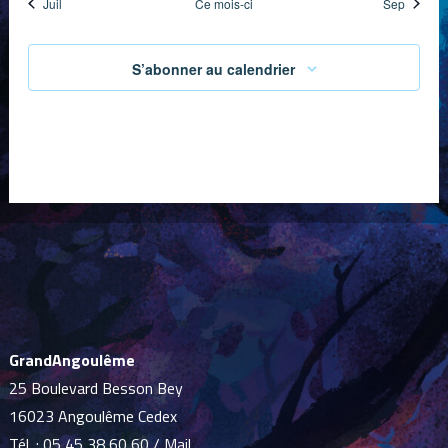
Juil
Ce mois-ci
Sep
S’abonner au calendrier
GrandAngoulême
25 Boulevard Besson Bey
16023 Angoulême Cedex
Tél. :
05 45 38 60 60
/
Mail