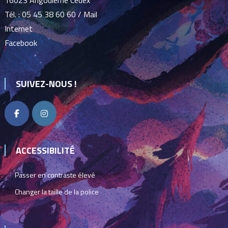
Tél. :
05 45 38 60 60
/
Mail
Internet
Facebook
SUIVEZ-NOUS !
ACCESSIBILITÉ
Passer en contraste élevé
Changer la taille de la police