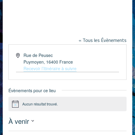
Esplanade de la salle des fêtes /
Puymoyen
« Tous les Évènements
Adresse
Rue de Peusec
Puymoyen
,
16400
France
Recevoir l’Itinéraire à suivre
Évènements pour ce lieu
Aucun résultat trouvé.
Notice
À venir
Sélectionnez