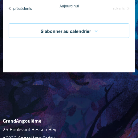
une
Aujourd’hui
Évènements
précédents
Évènements
suivants
date.
S’abonner au calendrier
GrandAngoulême
25 Boulevard Besson Bey
16023 Angoulême Cedex