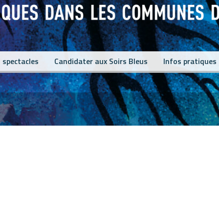
 spectacles
Candidater aux Soirs Bleus
Infos pratiques
at