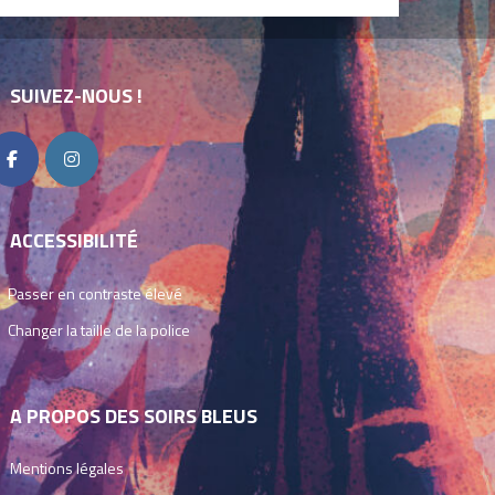
SUIVEZ-NOUS !
ACCESSIBILITÉ
Passer en contraste élevé
Changer la taille de la police
A PROPOS DES SOIRS BLEUS
Mentions légales