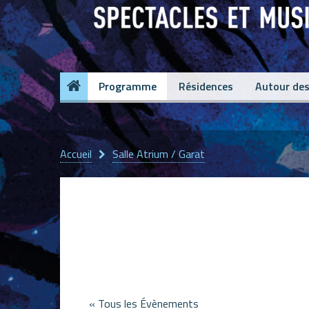
Programme
Résidences
Autour des
Accueil
Salle Atrium / Garat
Salle Atrium / Gar
« Tous les Évènements