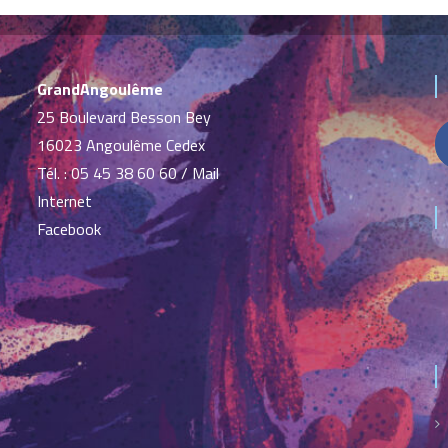
GrandAngoulême
25 Boulevard Besson Bey
16023 Angoulême Cedex
Tél. :
05 45 38 60 60
/
Mail
Internet
Facebook