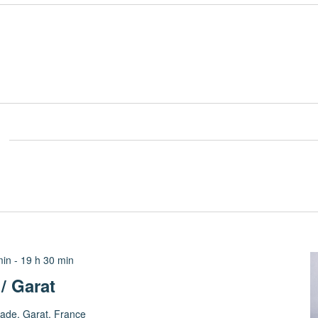
min
-
19 h 30 min
/ Garat
tade, Garat, France