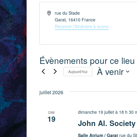
Adresse
rue du Stade
Garat
,
16410
France
Recevoir l’Itinéraire à suivre
Évènements pour ce lieu
À venir
Aujourd’hui
Sélectionnez
une
juillet 2026
date.
dimanche 19 juillet à 18 h 30 
DIM
19
John Al. Society 
Salle Atrium / Garat
rue du S