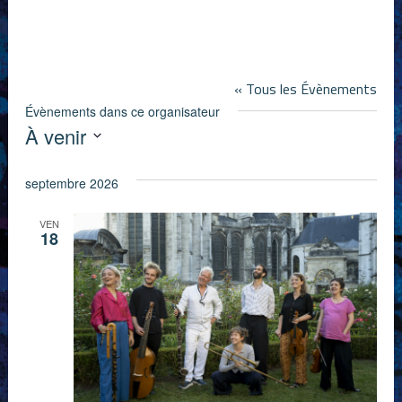
Trois-Palis
« Tous les Évènements
Évènements dans ce organisateur
À venir
Sélectionnez
septembre 2026
une
date.
VEN
18