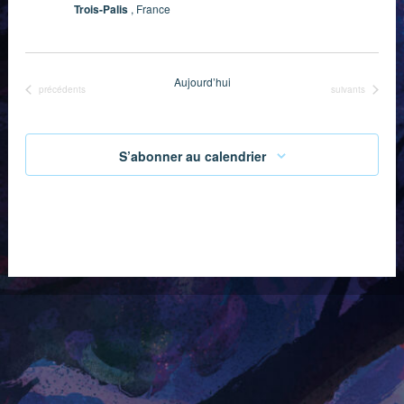
Trois-Palis
, France
Aujourd’hui
Évènements
Évènements
précédents
suivants
S’abonner au calendrier