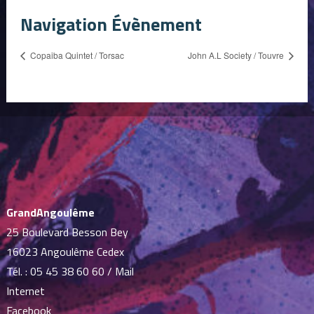
Navigation Évènement
Copaiba Quintet / Torsac
John A.L Society / Touvre
GrandAngoulême
25 Boulevard Besson Bey
16023 Angoulême Cedex
Tél. :
05 45 38 60 60
/
Mail
Internet
Facebook