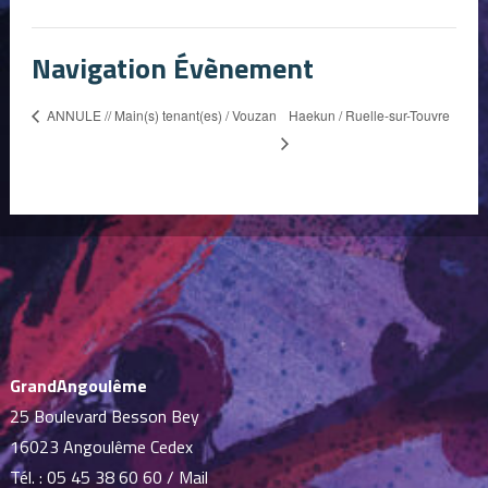
Navigation Évènement
Haekun / Ruelle-sur-Touvre
ANNULE // Main(s) tenant(es) / Vouzan
GrandAngoulême
25 Boulevard Besson Bey
16023 Angoulême Cedex
Tél. :
05 45 38 60 60
/
Mail