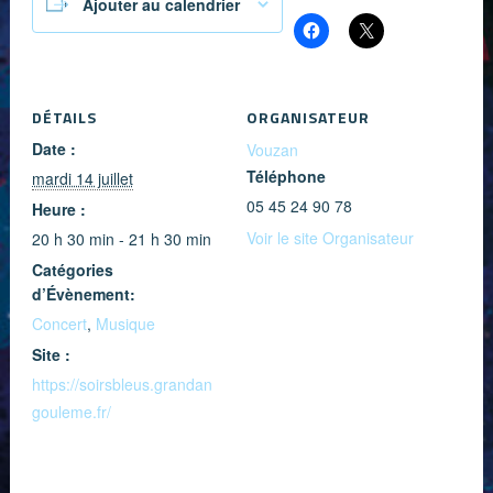
Ajouter au calendrier
DÉTAILS
ORGANISATEUR
Date :
Vouzan
Téléphone
mardi 14 juillet
05 45 24 90 78
Heure :
Voir le site Organisateur
20 h 30 min - 21 h 30 min
Catégories
d’Évènement:
Concert
,
Musique
Site :
https://soirsbleus.grandan
gouleme.fr/