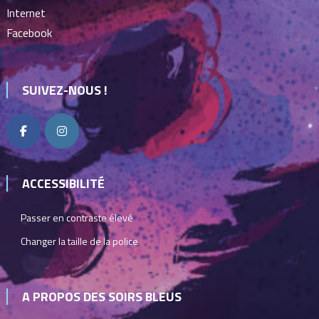
Internet
Facebook
SUIVEZ-NOUS !
ACCESSIBILITÉ
Passer en contraste élevé
Changer la taille de la police
A PROPOS DES SOIRS BLEUS