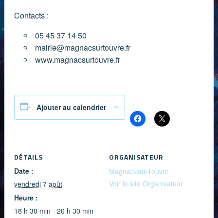
Contacts :
05 45 37 14 50
mairie@magnacsurtouvre.fr
www.magnacsurtouvre.fr
Partager :
Ajouter au calendrier
DÉTAILS
ORGANISATEUR
Date :
Magnac-sur-Touvre
Voir le site Organisateur
vendredi 7 août
Heure :
18 h 30 min - 20 h 30 min