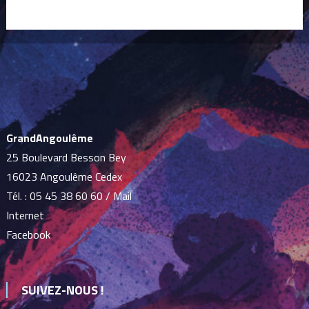
GrandAngoulême
25 Boulevard Besson Bey
16023 Angoulême Cedex
Tél. :
05 45 38 60 60
/
Mail
Internet
Facebook
SUIVEZ-NOUS !