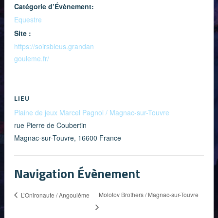
Catégorie d’Évènement:
Equestre
Site :
https://soirsbleus.grandan
gouleme.fr/
LIEU
Plaine de jeux Marcel Pagnol / Magnac-sur-Touvre
rue Pierre de Coubertin
Magnac-sur-Touvre
,
16600
France
Navigation Évènement
Molotov Brothers / Magnac-sur-Touvre
L’Onironaute / Angoulême