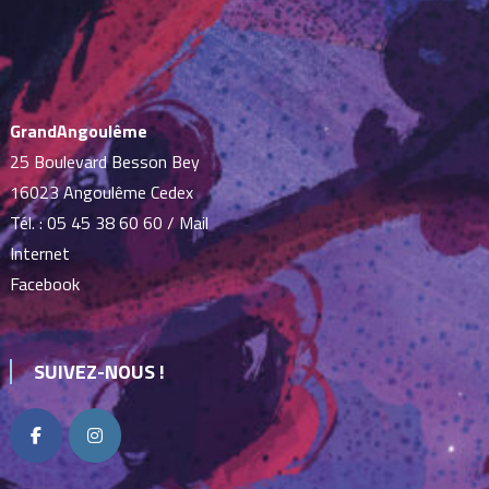
GrandAngoulême
25 Boulevard Besson Bey
16023 Angoulême Cedex
Tél. :
05 45 38 60 60
/
Mail
Internet
Facebook
SUIVEZ-NOUS !