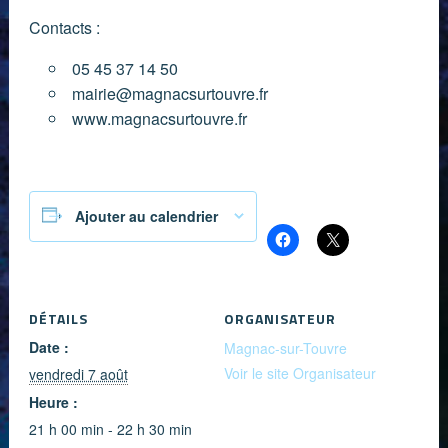
Contacts :
05 45 37 14 50
mairie@magnacsurtouvre.fr
www.magnacsurtouvre.fr
Partager :
Ajouter au calendrier
DÉTAILS
ORGANISATEUR
Date :
Magnac-sur-Touvre
Voir le site Organisateur
vendredi 7 août
Heure :
21 h 00 min - 22 h 30 min