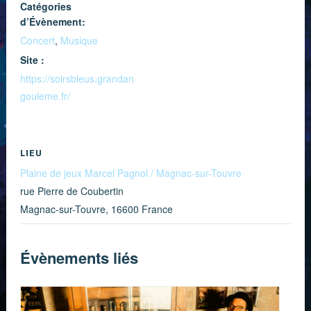
Catégories
d’Évènement:
Concert
,
Musique
Site :
https://soirsbleus.grandan
gouleme.fr/
LIEU
Plaine de jeux Marcel Pagnol / Magnac-sur-Touvre
rue Pierre de Coubertin
Magnac-sur-Touvre
,
16600
France
Évènements liés