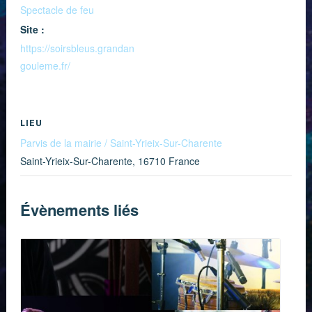
Spectacle de feu
Site :
https://soirsbleus.grandan
gouleme.fr/
LIEU
Parvis de la mairie / Saint-Yrieix-Sur-Charente
Saint-Yrieix-Sur-Charente
,
16710
France
Évènements liés