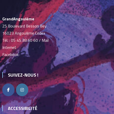
GrandAngoulême
25 Boulevard Besson Bey
16023 Angoulême Cedex
Tél. :
05 45 38 60 60
/
Mail
Internet
Facebook
SUIVEZ-NOUS !
ACCESSIBILITÉ