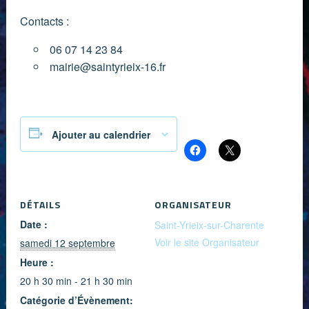
Contacts :
06 07 14 23 84
mairie@saintyrieix-16.fr
Partager :
Ajouter au calendrier
DÉTAILS
ORGANISATEUR
Date :
Saint-Yrieix-sur-Charente
Voir le site Organisateur
samedi 12 septembre
Heure :
20 h 30 min - 21 h 30 min
Catégorie d’Évènement: