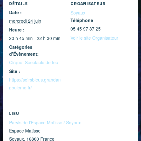
DÉTAILS
ORGANISATEUR
Date :
Soyaux
Téléphone
mercredi 24 juin
05 45 97 87 25
Heure :
Voir le site Organisateur
20 h 45 min - 22 h 30 min
Catégories
d’Évènement:
Cirque
,
Spectacle de feu
Site :
https://soirsbleus.grandan
gouleme.fr/
LIEU
Parvis de l’Espace Matisse / Soyaux
Espace Matisse
Soyaux
,
16800
France