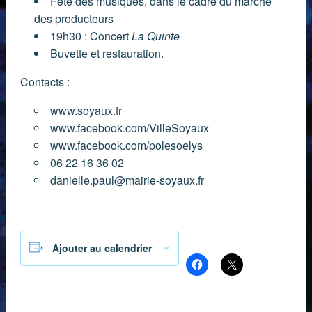
Fête des musiques, dans le cadre du marché
des producteurs
19h30 : Concert
La Quinte
Buvette et restauration.
Contacts :
www.soyaux.fr
www.facebook.com/VilleSoyaux
www.facebook.com/polesoelys
06 22 16 36 02
danielle.paul@mairie-soyaux.fr
Partager :
Ajouter au calendrier