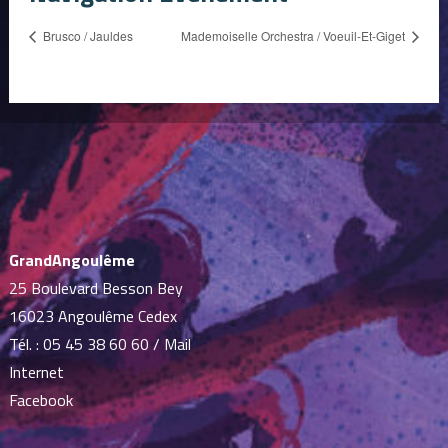
Brusco / Jauldes
Mademoiselle Orchestra / Voeuil-Et-Giget
GrandAngoulême
25 Boulevard Besson Bey
16023 Angoulême Cedex
Tél. :
05 45 38 60 60
/
Mail
Internet
Facebook