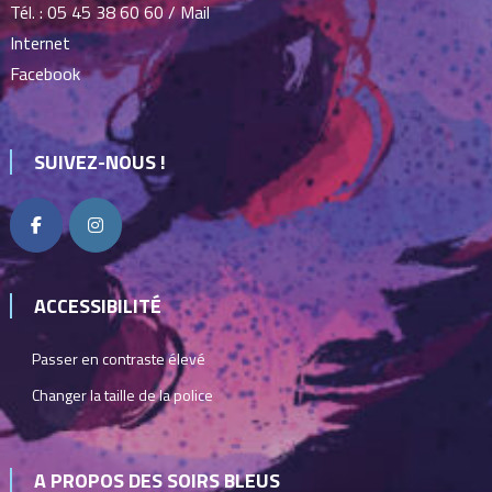
Tél. :
05 45 38 60 60
/
Mail
Internet
Facebook
SUIVEZ-NOUS !
ACCESSIBILITÉ
Passer en contraste élevé
Changer la taille de la police
A PROPOS DES SOIRS BLEUS