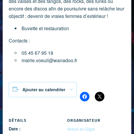
des valses et des tangos, des rocks, des funks ou
encore des discos afin de poursuivre sans relâche leur
objectif : devenir de vraies femmes d’extérieur !
Buvette et restauration
Contacts :
05 45 67 95 18
mairie.voeuil@wanadoo.fr
Partager :
Ajouter au calendrier
DÉTAILS
ORGANISATEUR
Date :
Voeuil-et-Giget