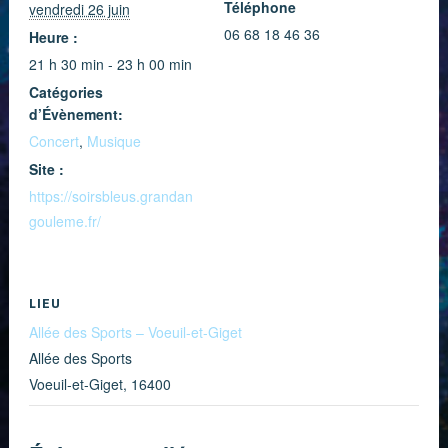
Téléphone
vendredi 26 juin
06 68 18 46 36
Heure :
21 h 30 min - 23 h 00 min
Catégories
d’Évènement:
Concert
,
Musique
Site :
https://soirsbleus.grandan
gouleme.fr/
LIEU
Allée des Sports – Voeuil-et-Giget
Allée des Sports
Voeuil-et-Giget
,
16400